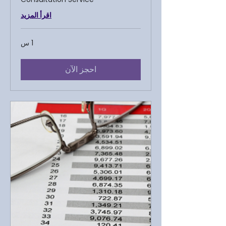
اقرأ المزيد
1 س
احجز الآن